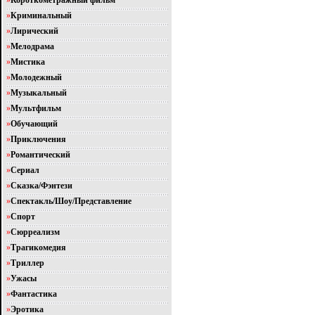
»
Короткометражный фильм
»
Криминальный
»
Лирический
»
Мелодрама
»
Мистика
»
Молодежный
»
Музыкальный
»
Мультфильм
»
Обучающий
»
Приключения
»
Романтический
»
Сериал
»
Сказка/Фэнтези
»
Спектакль/Шоу/Представление
»
Спорт
»
Сюрреализм
»
Трагикомедия
»
Триллер
»
Ужасы
»
Фантастика
»
Эротика