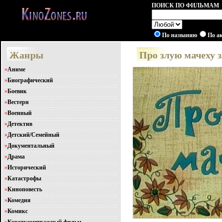
ПОИСК ПО ФИЛЬМАМ
По названию
По а
Жанры
Про злую мачеху з
»
Аниме
»
Биографический
»
Боевик
»
Вестерн
»
Военный
»
Детектив
»
Детский/Семейный
»
Документальный
»
Драма
»
Исторический
»
Катастрофы
»
Киноповесть
»
Комедия
»
Комикс