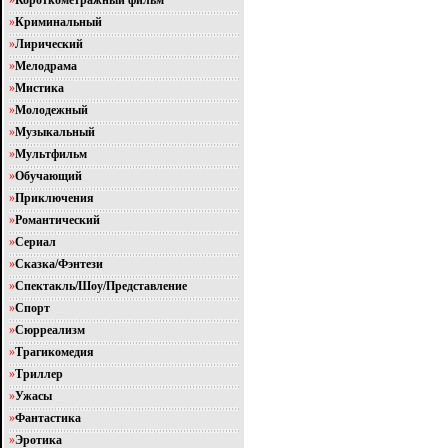
»
Короткометражный фильм
»
Криминальный
»
Лирический
»
Мелодрама
»
Мистика
»
Молодежный
»
Музыкальный
»
Мультфильм
»
Обучающий
»
Приключения
»
Романтический
»
Сериал
»
Сказка/Фэнтези
»
Спектакль/Шоу/Представление
»
Спорт
»
Сюрреализм
»
Трагикомедия
»
Триллер
»
Ужасы
»
Фантастика
»
Эротика