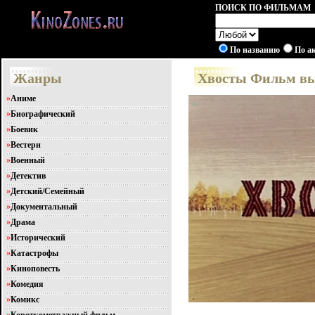
ПОИСК ПО ФИЛЬМАМ
По названию
По а
Жанры
Хвосты Фильм выс
»
Аниме
»
Биографический
»
Боевик
»
Вестерн
»
Военный
»
Детектив
»
Детский/Семейный
»
Документальный
»
Драма
»
Исторический
»
Катастрофы
»
Киноповесть
»
Комедия
»
Комикс