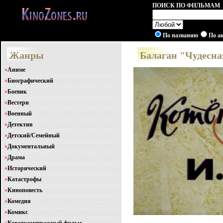
ПОИСК ПО ФИЛЬМАМ
По названию
По а
Жанры
Балаган "Чудесна
»
Аниме
»
Биографический
»
Боевик
»
Вестерн
»
Военный
»
Детектив
»
Детский/Семейный
»
Документальный
»
Драма
»
Исторический
»
Катастрофы
»
Киноповесть
»
Комедия
»
Комикс