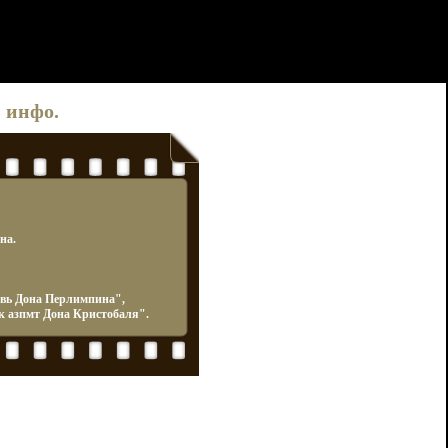
 инфо.
на.
овь Дона Перлимпина",
к азпмт Дона Кристобаля".