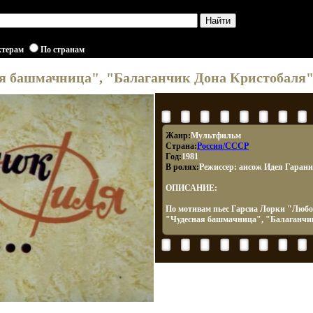
ктерам
По странам
я башмачница", "Балаганчик Дона Кристобаля"
Жанр:
Мультфильм
Страна:
Россия/СССР
Год:
1981
В ролях:
Режиссер: аисож Идея Гарани
ОПИСАНИЕ:
По мотивам пьес Гарсиа Лорки "Люб
"Чудесная башмачница", "Балаганчи