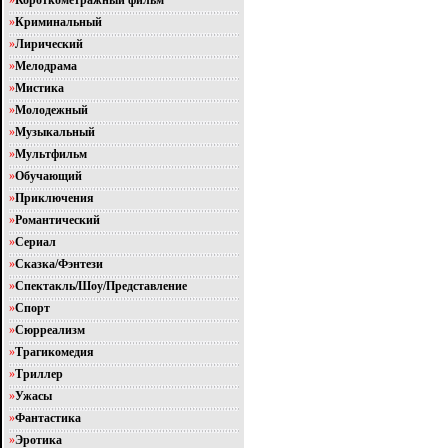
»
Короткометражный фильм
»
Криминальный
»
Лирический
»
Мелодрама
»
Мистика
»
Молодежный
»
Музыкальный
»
Мультфильм
»
Обучающий
»
Приключения
»
Романтический
»
Сериал
»
Сказка/Фэнтези
»
Спектакль/Шоу/Представление
»
Спорт
»
Сюрреализм
»
Трагикомедия
»
Триллер
»
Ужасы
»
Фантастика
»
Эротика