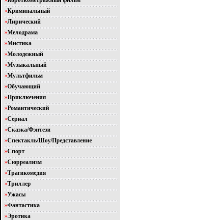
»
Короткометражный фильм
»
Криминальный
»
Лирический
»
Мелодрама
»
Мистика
»
Молодежный
»
Музыкальный
»
Мультфильм
»
Обучающий
»
Приключения
»
Романтический
»
Сериал
»
Сказка/Фэнтези
»
Спектакль/Шоу/Представление
»
Спорт
»
Сюрреализм
»
Трагикомедия
»
Триллер
»
Ужасы
»
Фантастика
»
Эротика