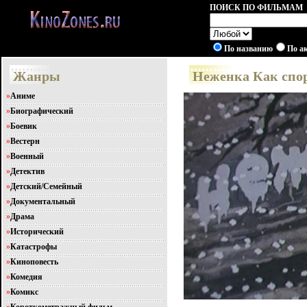
ПОИСК ПО ФИЛЬМАМ
По названию
По а
Жанры
Неженка Как спор
»
Аниме
»
Биографический
»
Боевик
»
Вестерн
»
Военный
»
Детектив
»
Детский/Семейный
»
Документальный
»
Драма
»
Исторический
»
Катастрофы
»
Киноповесть
»
Комедия
»
Комикс