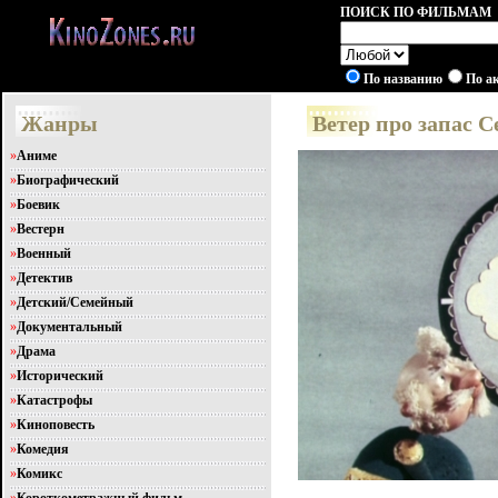
ПОИСК ПО ФИЛЬМАМ
По названию
По а
Жанры
Ветер про запас 
»
Аниме
»
Биографический
»
Боевик
»
Вестерн
»
Военный
»
Детектив
»
Детский/Семейный
»
Документальный
»
Драма
»
Исторический
»
Катастрофы
»
Киноповесть
»
Комедия
»
Комикс