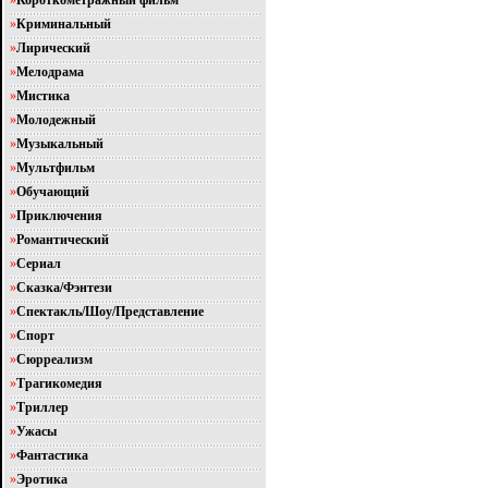
»
Короткометражный фильм
»
Криминальный
»
Лирический
»
Мелодрама
»
Мистика
»
Молодежный
»
Музыкальный
»
Мультфильм
»
Обучающий
»
Приключения
»
Романтический
»
Сериал
»
Сказка/Фэнтези
»
Спектакль/Шоу/Представление
»
Спорт
»
Сюрреализм
»
Трагикомедия
»
Триллер
»
Ужасы
»
Фантастика
»
Эротика