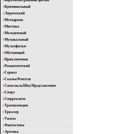
»
Короткометражный фильм
»
Криминальный
»
Лирический
»
Мелодрама
»
Мистика
»
Молодежный
»
Музыкальный
»
Мультфильм
»
Обучающий
»
Приключения
»
Романтический
»
Сериал
»
Сказка/Фэнтези
»
Спектакль/Шоу/Представление
»
Спорт
»
Сюрреализм
»
Трагикомедия
»
Триллер
»
Ужасы
»
Фантастика
»
Эротика