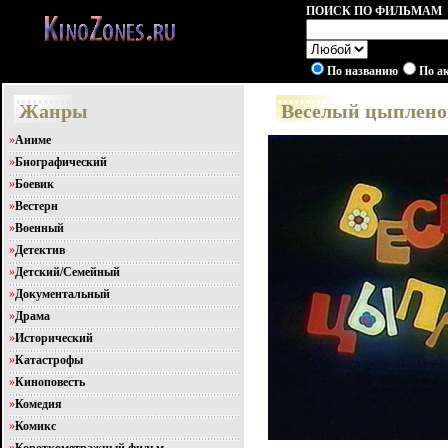
ПОИСК ПО ФИЛЬМАМ
По названию
По а
Жанры
Веселый цыпленок 
»
Аниме
»
Биографический
»
Боевик
»
Вестерн
»
Военный
»
Детектив
»
Детский/Семейный
»
Документальный
»
Драма
»
Исторический
»
Катастрофы
»
Киноповесть
»
Комедия
»
Комикс