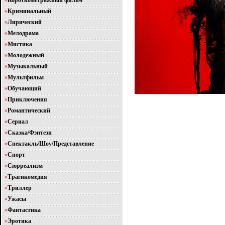
»
Короткометражный фильм
»
Криминальный
»
Лирический
»
Мелодрама
»
Мистика
»
Молодежный
»
Музыкальный
»
Мультфильм
»
Обучающий
»
Приключения
»
Романтический
»
Сериал
»
Сказка/Фэнтези
»
Спектакль/Шоу/Представление
»
Спорт
»
Сюрреализм
»
Трагикомедия
»
Триллер
»
Ужасы
»
Фантастика
»
Эротика