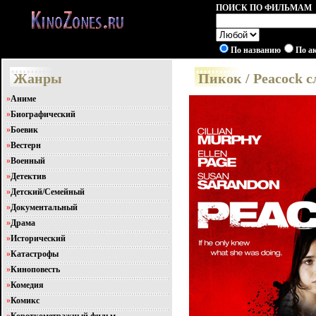
ПОИСК ПО ФИЛЬМАМ
По названию
По а
Жанры
Пикок / Peacock 
»
Аниме
»
Биографический
»
Боевик
»
Вестерн
»
Военный
»
Детектив
»
Детский/Семейный
»
Документальный
»
Драма
»
Исторический
»
Катастрофы
»
Киноповесть
»
Комедия
»
Комикс