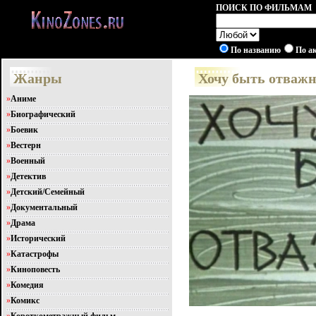
ПОИСК ПО ФИЛЬМАМ
По названию
По а
Жанры
Хочу быть отважн
»
Аниме
»
Биографический
»
Боевик
»
Вестерн
»
Военный
»
Детектив
»
Детский/Семейный
»
Документальный
»
Драма
»
Исторический
»
Катастрофы
»
Киноповесть
»
Комедия
»
Комикс