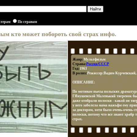
ктерам
По странам
ым кто может побороть свой страх инфо.
Жанр:
Мультфильм
Страна:
Россия/СССР
Год:
1963
В ролях:
Режиссер:Вадим Курчевский,
ОПИСАНИЕ:
По мотивам пьесы польских драматур
ГЯнушевской Маленький тигренок был
даже отобрали полоски - какой он тиг
у него заболела мама иажьфм ему при
за доктором, хотя было очень-очень с
полоски, потому что все знают храбр т
страх.