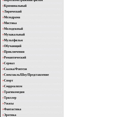
»
Короткометражный фильм
»
Криминальный
»
Лирический
»
Мелодрама
»
Мистика
»
Молодежный
»
Музыкальный
»
Мультфильм
»
Обучающий
»
Приключения
»
Романтический
»
Сериал
»
Сказка/Фэнтези
»
Спектакль/Шоу/Представление
»
Спорт
»
Сюрреализм
»
Трагикомедия
»
Триллер
»
Ужасы
»
Фантастика
»
Эротика