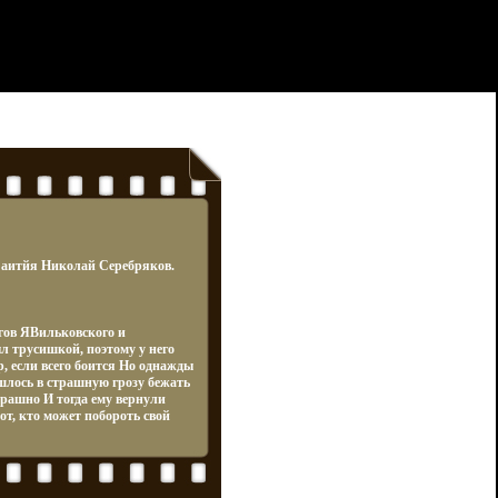
 аитйя Николай Серебряков.
гов ЯВильковского и
 трусишкой, поэтому у него
р, если всего боится Но однажды
шлось в страшную грозу бежать
трашно И тогда ему вернули
от, кто может побороть свой