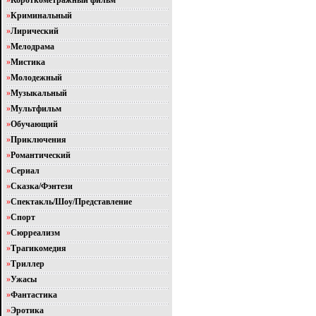
»
Короткометражный фильм
»
Криминальный
»
Лирический
»
Мелодрама
»
Мистика
»
Молодежный
»
Музыкальный
»
Мультфильм
»
Обучающий
»
Приключения
»
Романтический
»
Сериал
»
Сказка/Фэнтези
»
Спектакль/Шоу/Представление
»
Спорт
»
Сюрреализм
»
Трагикомедия
»
Триллер
»
Ужасы
»
Фантастика
»
Эротика