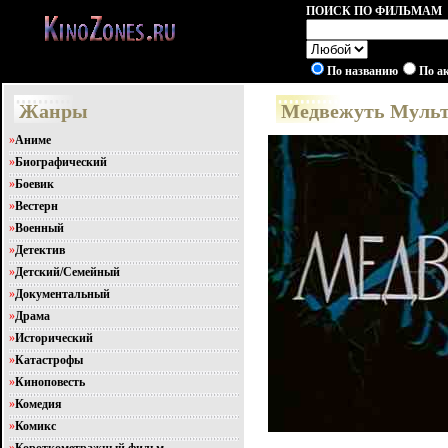
ПОИСК ПО ФИЛЬМАМ
По названию
По а
Жанры
Медвежуть Мульт
»
Аниме
»
Биографический
»
Боевик
»
Вестерн
»
Военный
»
Детектив
»
Детский/Семейный
»
Документальный
»
Драма
»
Исторический
»
Катастрофы
»
Киноповесть
»
Комедия
»
Комикс