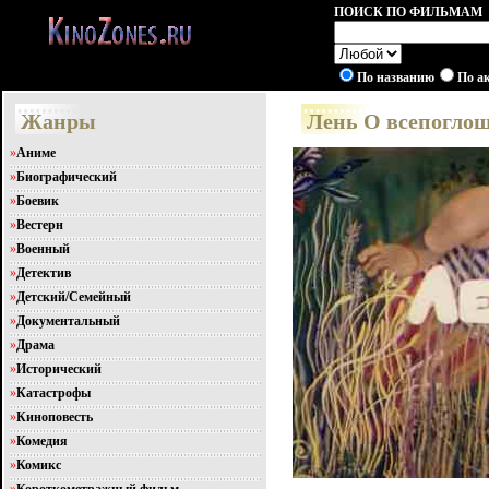
ПОИСК ПО ФИЛЬМАМ
По названию
По а
Жанры
Лень О всепогло
»
Аниме
»
Биографический
»
Боевик
»
Вестерн
»
Военный
»
Детектив
»
Детский/Семейный
»
Документальный
»
Драма
»
Исторический
»
Катастрофы
»
Киноповесть
»
Комедия
»
Комикс