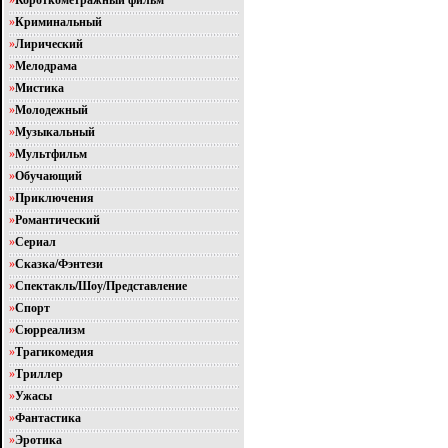
»
Короткометражный фильм
»
Криминальный
»
Лирический
»
Мелодрама
»
Мистика
»
Молодежный
»
Музыкальный
»
Мультфильм
»
Обучающий
»
Приключения
»
Романтический
»
Сериал
»
Сказка/Фэнтези
»
Спектакль/Шоу/Представление
»
Спорт
»
Сюрреализм
»
Трагикомедия
»
Триллер
»
Ужасы
»
Фантастика
»
Эротика