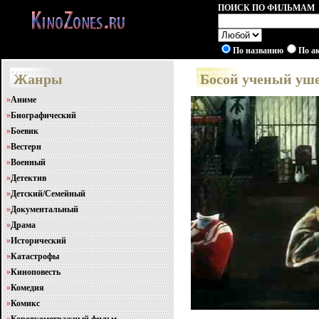
ПОИСК ПО ФИЛЬМАМ
По названию
По а
Жанры
Босой ученый уше
»
Аниме
»
Биографический
»
Боевик
»
Вестерн
»
Военный
»
Детектив
»
Детский/Семейный
»
Документальный
»
Драма
»
Исторический
»
Катастрофы
»
Киноповесть
»
Комедия
»
Комикс