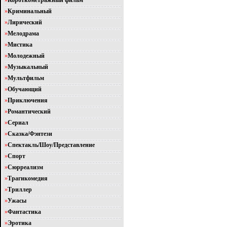
»
Короткометражный фильм
»
Криминальный
»
Лирический
»
Мелодрама
»
Мистика
»
Молодежный
»
Музыкальный
»
Мультфильм
»
Обучающий
»
Приключения
»
Романтический
»
Сериал
»
Сказка/Фэнтези
»
Спектакль/Шоу/Представление
»
Спорт
»
Сюрреализм
»
Трагикомедия
»
Триллер
»
Ужасы
»
Фантастика
»
Эротика