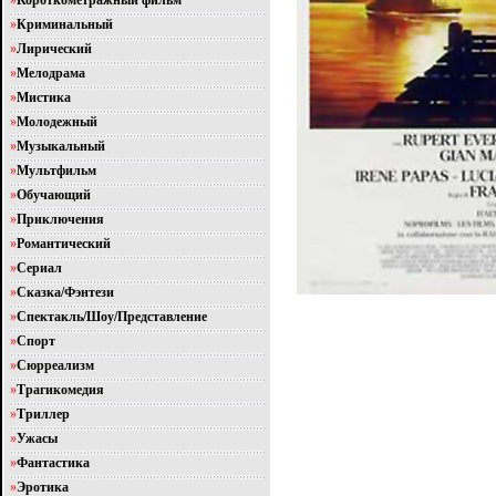
»
Короткометражный фильм
»
Криминальный
»
Лирический
»
Мелодрама
»
Мистика
»
Молодежный
»
Музыкальный
»
Мультфильм
»
Обучающий
»
Приключения
»
Романтический
»
Сериал
»
Сказка/Фэнтези
»
Спектакль/Шоу/Представление
»
Спорт
»
Сюрреализм
»
Трагикомедия
»
Триллер
»
Ужасы
»
Фантастика
»
Эротика