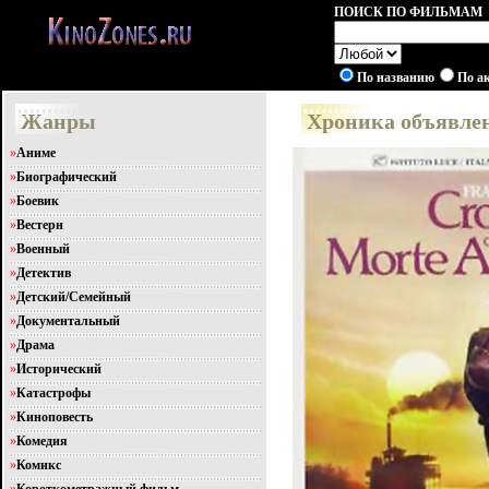
ПОИСК ПО ФИЛЬМАМ
По названию
По а
Жанры
Хроника объявленн
»
Аниме
»
Биографический
»
Боевик
»
Вестерн
»
Военный
»
Детектив
»
Детский/Семейный
»
Документальный
»
Драма
»
Исторический
»
Катастрофы
»
Киноповесть
»
Комедия
»
Комикс