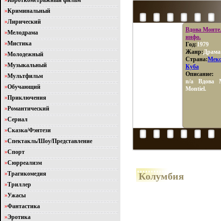
»
Короткометражный фильм
не имеют.
»
Криминальный
»
Лирический
Вдова Монтел
»
Мелодрама
инфо.
»
Мистика
Год:
1979
Жанр:
Драма
»
Молодежный
Страна:
Мек
»
Музыкальный
Куба
Описание:
»
Мультфильм
n/a Вдова 
»
Обучающий
Montiel.
»
Приключения
»
Романтический
»
Сериал
»
Сказка/Фэнтези
»
Спектакль/Шоу/Представление
»
Спорт
»
Сюрреализм
»
Трагикомедия
Колумбия
»
Триллер
»
Ужасы
»
Фантастика
»
Эротика