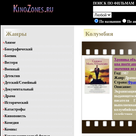
ПОИСК ПО ФИЛЬМАМ
По названию
По а
Жанры
Колумбия
»
Аниме
»
Биографический
»
Боевик
Хроника объя
»
Вестерн
una morte an
значения не 
»
Военный
Год:
1987
»
Детектив
Жанр:
Драма
Страна:
Фра
»
Детский/Семейный
Описание:
»
Документальный
Экранизац
»
Драма
выдающего
писателя Г
»
Исторический
выполненн
»
Катастрофы
колумбийс
содействии
»
Киноповесть
умудренн
»
Комедия
Флэшбэки,
свойствен
»
Комикс
реализм Соб